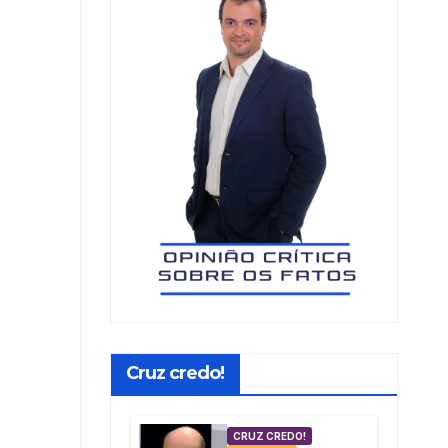
Cruz credo!
CRUZ CREDO!