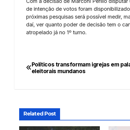
Com a decisão de Marconi Perillo disputar
de intenção de votos foram disponibiliza
próximas pesquisas será possível medir, m
daí, ver quanto poder de decisão tem o ca
atropelado já no 1º turno.
Políticos transformam igrejas em pa
Navegação
eleitorais mundanos
de
Post
Related Post