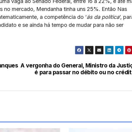
 uma vaga ao Senado Federal, entre 16 a 22%, e até ma
dos no mercado, Mendanha tinha uns 25%. Então Nas
atematicamente, a competência do ‘
ás da política
‘, par
ndidato e se ainda há tempo de mudar para não ser
lanques
A vergonha do General, Ministro da Justi
é para passar no débito ou no crédi