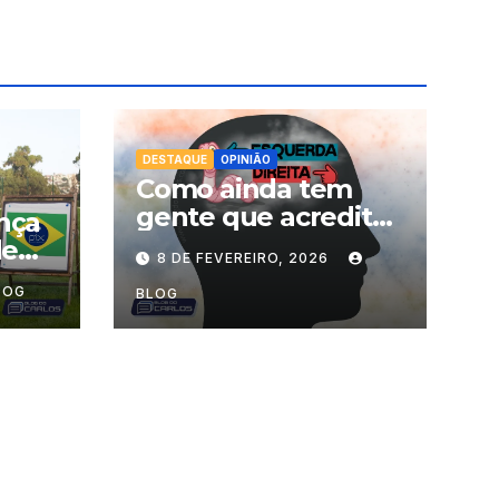
DESTAQUE
OPINIÃO
Como ainda tem
gente que acredita
ança
nessa balela de
de
8 DE FEVEREIRO, 2026
esquerda
ara
LOG
comunista e direita
BLOG
o
libertária?