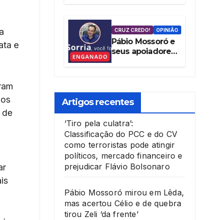
tentativa de
blindar Mossoró
contra as
a
CRUZ CREDO!
OPINIÃO
denúncias da
Pábio Mossoró e
ata e
vereadora
seus apoiadores
Cláudia Aguiar
mentem ao
culpar Governo
Federal por
aram
‘Pacote de
 os
Maldades’
Artigos recentes
 de
‘Tiro pela culatra’:
Classificação do PCC e do CV
como terroristas pode atingir
,
políticos, mercado financeiro e
prejudicar Flávio Bolsonaro
ar
is
Pábio Mossoró mirou em Lêda,
mas acertou Célio e de quebra
tirou Zeli ‘da frente’