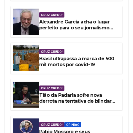
de R$ 4,9 bi
CRUZ CREDO!
Alexandre Garcia acha o lugar
perfeito para o seu jornalismo
embrulhado por encomenda
CRUZ CREDO!
Brasil ultrapassa a marca de 500
mil mortos por covid-19
CRUZ CREDO!
Tião da Padaria sofre nova
derrota na tentativa de blindar
Mossoró contra as denúncias da
vereadora Cláudia Aguiar
CRUZ CREDO!
OPINIÃO
Pábio Mossoró e seus