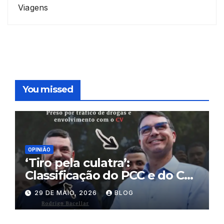
Viagens
You missed
OPINIÃO
‘Tiro pela culatra’:
Classificação do PCC e do CV
como terroristas pode atingir
29 DE MAIO, 2026
BLOG
políticos, mercado financeiro
e prejudicar Flávio Bolsonaro