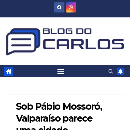
Skip
to
content
Sob Pábio Mossoró,
Valparaíso parece