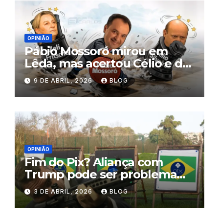
OPINIÃO
Pábio Mossoró mirou em
Lêda, mas acertou Célio e de
quebra tirou Zeli ‘da frente’
9 DE ABRIL, 2026
BLOG
OPINIÃO
Fim do Pix? Aliança com
Trump pode ser problema
para Flávio Bolsonaro
3 DE ABRIL, 2026
BLOG