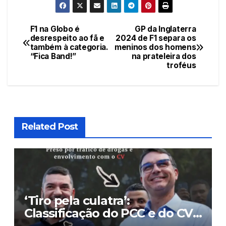
F1 na Globo é
GP da Inglaterra
Navegação
desrespeito ao fã e
2024 de F1 separa os
também à categoria.
meninos dos homens
de
“Fica Band!”
na prateleira dos
troféus
Post
Related Post
‘Tiro pela culatra’:
Classificação do PCC e do CV
como terroristas pode atingir