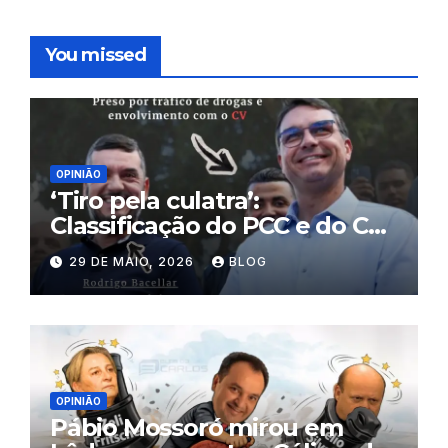
You missed
OPINIÃO
‘Tiro pela culatra’:
Classificação do PCC e do CV
como terroristas pode atingir
29 DE MAIO, 2026
BLOG
políticos, mercado financeiro
e prejudicar Flávio Bolsonaro
OPINIÃO
Pábio Mossoró mirou em