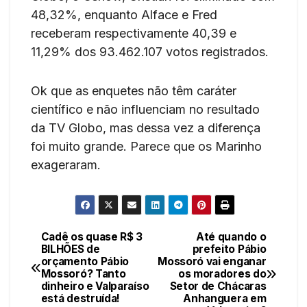
48,32%, enquanto Alface e Fred
receberam respectivamente 40,39 e
11,29% dos 93.462.107 votos registrados.
Ok que as enquetes não têm caráter
científico e não influenciam no resultado
da TV Globo, mas dessa vez a diferença
foi muito grande. Parece que os Marinho
exageraram.
Cadê os quase R$ 3
Até quando o
Navegação
BILHÕES de
prefeito Pábio
orçamento Pábio
Mossoró vai enganar
de
Mossoró? Tanto
os moradores do
dinheiro e Valparaíso
Setor de Chácaras
Post
está destruída!
Anhanguera em