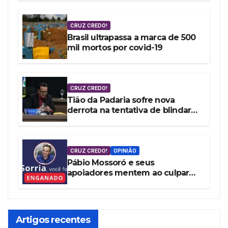
CRUZ CREDO!
Brasil ultrapassa a marca de 500
mil mortos por covid-19
CRUZ CREDO!
Tião da Padaria sofre nova
derrota na tentativa de blindar
Mossoró contra as denúncias da
vereadora Cláudia Aguiar
CRUZ CREDO!
OPINIÃO
Pábio Mossoró e seus
apoiadores mentem ao culpar
Governo Federal por ‘Pacote de
Maldades’
Artigos recentes