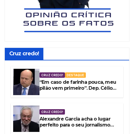
Cruz credo!
CRUZ CREDO!
DESTAQUE
“Em caso de farinha pouca, meu
pilão vem primeiro”. Dep. Célio
Silveira vota a favor do fundão
de R$ 4,9 bi
CRUZ CREDO!
Alexandre Garcia acha o lugar
perfeito para o seu jornalismo
embrulhado por encomenda