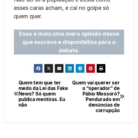
esses caras acham, e cai no golpe só
quem quer.
Essa é mais uma mera opinião desse
que escreve e disponibiliza para o
debate.
Quem tem que ter
Quem vai querer ser
Navegação
medo da Lei das Fake
o “operador” de
News? Só quem
Pábio Mossoró?
de
publica mentiras. Eu
Pendurado em
não
denúncias de
Post
corrupção