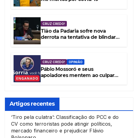
CRUZ CREDO!
Tião da Padaria sofre nova
derrota na tentativa de blindar
Mossoró contra as denúncias da
vereadora Cláudia Aguiar
CRUZ CREDO!
OPINIÃO
Pábio Mossoró e seus
apoiadores mentem ao culpar
Governo Federal por ‘Pacote de
Maldades’
Artigos recentes
‘Tiro pela culatra’: Classificação do PCC e do
CV como terroristas pode atingir políticos,
mercado financeiro e prejudicar Flávio
Bolsonaro