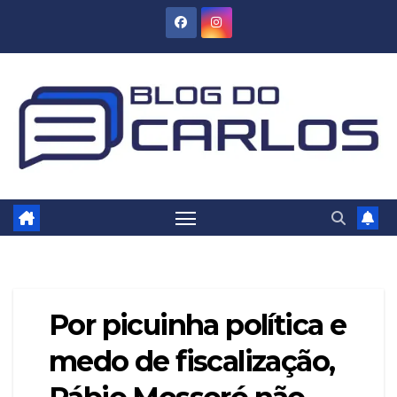
Skip
to
content
Por picuinha política e
medo de fiscalização,