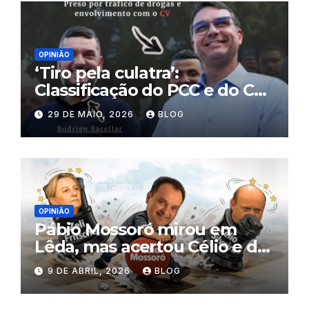
OPINIÃO
‘Tiro pela culatra’:
Classificação do PCC e do CV
como terroristas pode atingir
29 DE MAIO, 2026
BLOG
políticos, mercado financeiro
e prejudicar Flávio Bolsonaro
OPINIÃO
Pábio Mossoró mirou em
Lêda, mas acertou Célio e de
quebra tirou Zeli ‘da frente’
9 DE ABRIL, 2026
BLOG