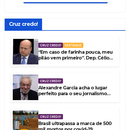
Cruz credo!
CRUZ CREDO!
DESTAQUE
“Em caso de farinha pouca, meu
pilão vem primeiro”. Dep. Célio
Silveira vota a favor do fundão
de R$ 4,9 bi
CRUZ CREDO!
Alexandre Garcia acha o lugar
perfeito para o seu jornalismo
embrulhado por encomenda
CRUZ CREDO!
Brasil ultrapassa a marca de 500
mil mortos por covid-19