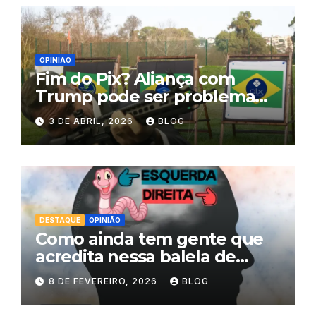
OPINIÃO
Fim do Pix? Aliança com
Trump pode ser problema
para Flávio Bolsonaro
3 DE ABRIL, 2026
BLOG
DESTAQUE
OPINIÃO
Como ainda tem gente que
acredita nessa balela de
esquerda comunista e direita
8 DE FEVEREIRO, 2026
BLOG
libertária?