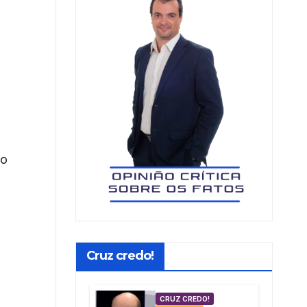
mo
Cruz credo!
CRUZ CREDO!