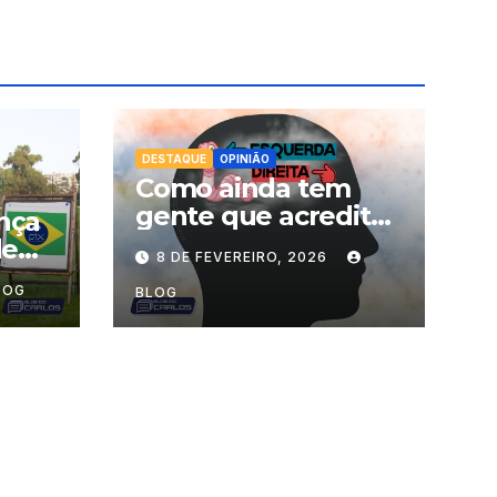
DESTAQUE
OPINIÃO
Como ainda tem
gente que acredita
ança
nessa balela de
de
8 DE FEVEREIRO, 2026
esquerda
ara
LOG
comunista e direita
BLOG
o
libertária?