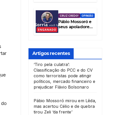
tentativa de
blindar Mossoró
contra as
CRUZ CREDO!
OPINIÃO
denúncias da
Pábio Mossoró e
vereadora
seus apoiadores
Cláudia Aguiar
mentem ao
culpar Governo
Federal por
s
‘Pacote de
Maldades’
Artigos recentes
tar
‘Tiro pela culatra’:
Classificação do PCC e do CV
que
como terroristas pode atingir
políticos, mercado financeiro e
o
prejudicar Flávio Bolsonaro
Pábio Mossoró mirou em Lêda,
a do
mas acertou Célio e de quebra
tirou Zeli ‘da frente’