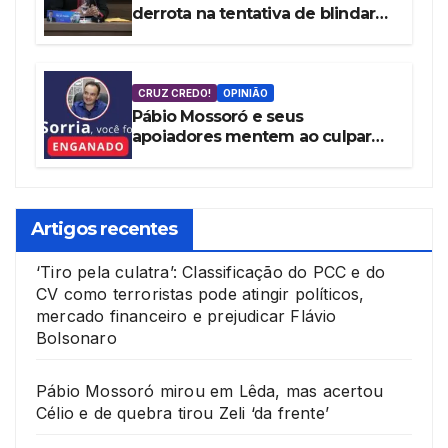
derrota na tentativa de blindar
Mossoró contra as denúncias da
vereadora Cláudia Aguiar
CRUZ CREDO!
OPINIÃO
Pábio Mossoró e seus
apoiadores mentem ao culpar
Governo Federal por ‘Pacote de
Maldades’
Artigos recentes
‘Tiro pela culatra’: Classificação do PCC e do
CV como terroristas pode atingir políticos,
mercado financeiro e prejudicar Flávio
Bolsonaro
Pábio Mossoró mirou em Lêda, mas acertou
Célio e de quebra tirou Zeli ‘da frente’