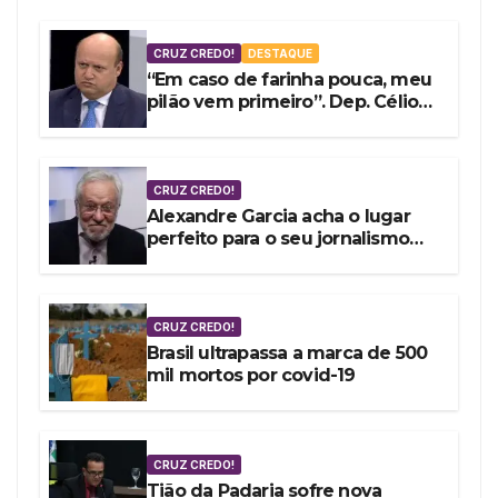
CRUZ CREDO!
DESTAQUE
“Em caso de farinha pouca, meu
pilão vem primeiro”. Dep. Célio
Silveira vota a favor do fundão
de R$ 4,9 bi
CRUZ CREDO!
Alexandre Garcia acha o lugar
perfeito para o seu jornalismo
embrulhado por encomenda
CRUZ CREDO!
Brasil ultrapassa a marca de 500
mil mortos por covid-19
CRUZ CREDO!
Tião da Padaria sofre nova