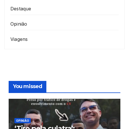
Destaque
Opinião
Viagens
You missed
OPINIÃO
‘Tiro pela culatra’: