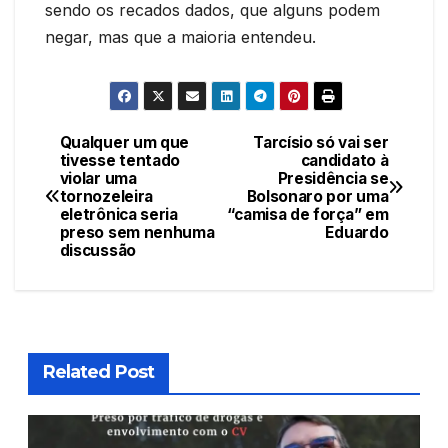
sendo os recados dados, que alguns podem
negar, mas que a maioria entendeu.
Qualquer um que
Tarcísio só vai ser
Navegação
tivesse tentado
candidato à
violar uma
Presidência se
de
tornozeleira
Bolsonaro por uma
eletrônica seria
“camisa de força” em
Post
preso sem nenhuma
Eduardo
discussão
Related Post