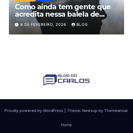
Como ainda tem gente que
acredita nessa balela de
esquerda comunista e direita
8 DE FEVEREIRO, 2026
BLOG
libertária?
Proudly powered by WordPress
|
Theme:
Newsup
by
Themeansar
.
Home