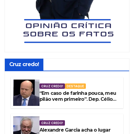
Cruz credo!
CRUZ CREDO!
DESTAQUE
“Em caso de farinha pouca, meu
pilão vem primeiro”. Dep. Célio
Silveira vota a favor do fundão
de R$ 4,9 bi
CRUZ CREDO!
Alexandre Garcia acha o lugar