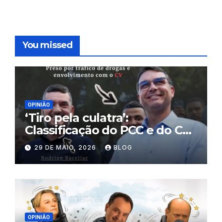
You missed
OPINIÃO
‘Tiro pela culatra’:
Classificação do PCC e do CV
como terroristas pode atingir
29 DE MAIO, 2026
BLOG
políticos, mercado financeiro
e prejudicar Flávio Bolsonaro
OPINIÃO