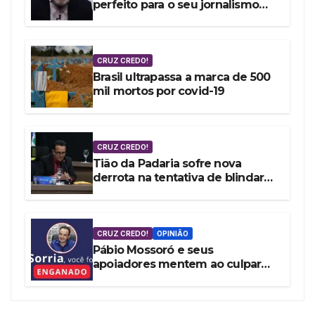
perfeito para o seu jornalismo
embrulhado por encomenda
CRUZ CREDO!
Brasil ultrapassa a marca de 500
mil mortos por covid-19
CRUZ CREDO!
Tião da Padaria sofre nova
derrota na tentativa de blindar
Mossoró contra as denúncias da
vereadora Cláudia Aguiar
CRUZ CREDO!
OPINIÃO
Pábio Mossoró e seus
apoiadores mentem ao culpar
Governo Federal por ‘Pacote de
Maldades’