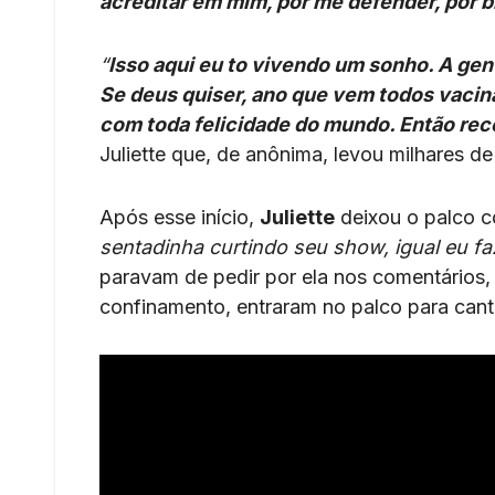
acreditar em mim, por me defender, por b
“
Isso aqui eu to vivendo um sonho. A gen
Se deus quiser, ano que vem todos vacina
com toda felicidade do mundo. Então rec
Juliette que, de anônima, levou milhares 
Após esse início,
Juliette
deixou o palco c
sentadinha curtindo seu show, igual eu faz
paravam de pedir por ela nos comentários,
confinamento, entraram no palco para cant