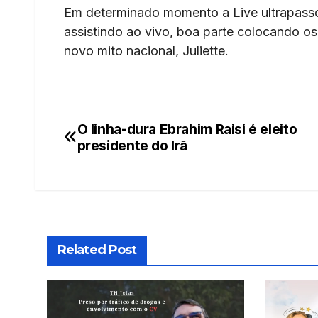
Em determinado momento a Live ultrapasso
assistindo ao vivo, boa parte colocando o
novo mito nacional, Juliette.
O linha-dura Ebrahim Raisi é eleito
Navegação
presidente do Irã
de
Post
Related Post