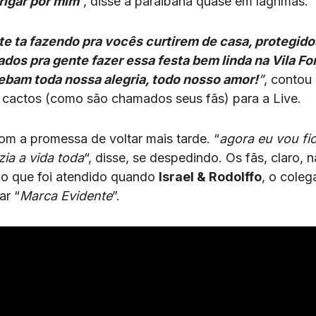
rigar por mim
“, disse a paraibana quase em lágrimas.
te ta fazendo pra vocês curtirem de casa, protegido
dos pra gente fazer essa festa bem linda na Vila Fo
ebam toda nossa alegria, todo nosso amor!
”
, contou
de cactos (como são chamados seus fãs) para a Live.
om a promessa de voltar mais tarde. “
agora eu vou fi
ia a vida toda
“, disse, se despedindo. Os fãs, claro, 
 o que foi atendido quando
Israel & Rodolffo
, o coleg
ar “
Marca Evidente
”.