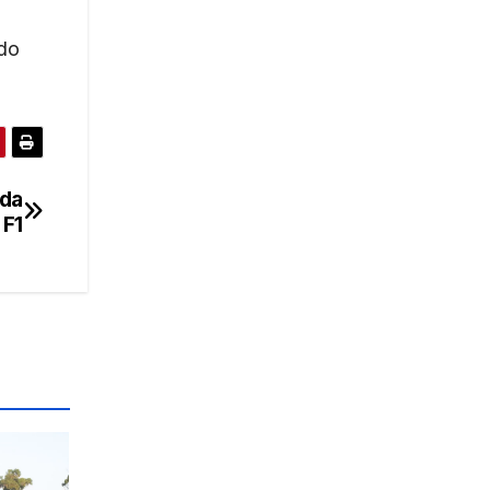
 do
 da
 F1