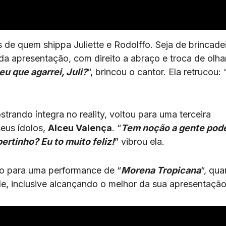
 de quem shippa Juliette e Rodolffo. Seja de brincade
 da apresentação, com direito a abraço e troca de olha
eu que agarrei, Juli?
“, brincou o cantor. Ela retrucou: 
trando íntegra no reality, voltou para uma terceira
eus ídolos,
Alceu Valença
. “
Tem noção a gente pod
rtinho? Eu to muito feliz!
” vibrou ela.
co para uma performance de “
Morena Tropicana
“, qu
ade, inclusive alcançando o melhor da sua apresentação