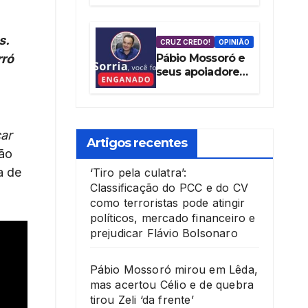
tentativa de
blindar Mossoró
contra as
s.
CRUZ CREDO!
OPINIÃO
denúncias da
rró
Pábio Mossoró e
vereadora
seus apoiadores
Cláudia Aguiar
mentem ao
culpar Governo
Federal por
‘Pacote de
car
Maldades’
Artigos recentes
não
a de
‘Tiro pela culatra’:
Classificação do PCC e do CV
como terroristas pode atingir
políticos, mercado financeiro e
prejudicar Flávio Bolsonaro
Pábio Mossoró mirou em Lêda,
mas acertou Célio e de quebra
tirou Zeli ‘da frente’