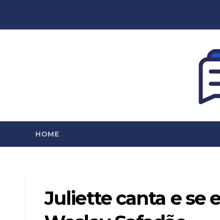
Skip
to
content
HOME
Juliette canta e se