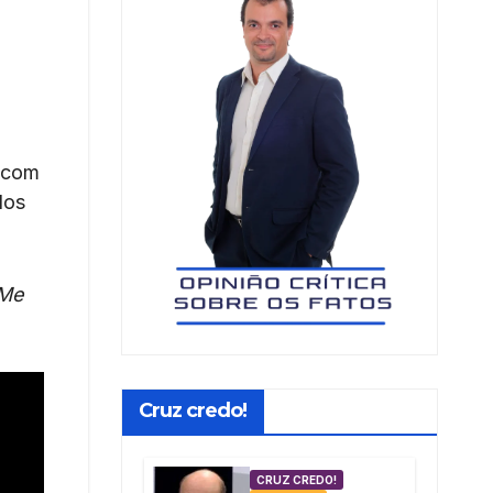
 com
dos
Me
Cruz credo!
CRUZ CREDO!