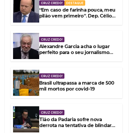
CRUZ CREDO!
DESTAQUE
“Em caso de farinha pouca, meu
pilão vem primeiro”. Dep. Célio
Silveira vota a favor do fundão
de R$ 4,9 bi
CRUZ CREDO!
Alexandre Garcia acha o lugar
perfeito para o seu jornalismo
embrulhado por encomenda
CRUZ CREDO!
Brasil ultrapassa a marca de 500
mil mortos por covid-19
CRUZ CREDO!
Tião da Padaria sofre nova
derrota na tentativa de blindar
Mossoró contra as denúncias da