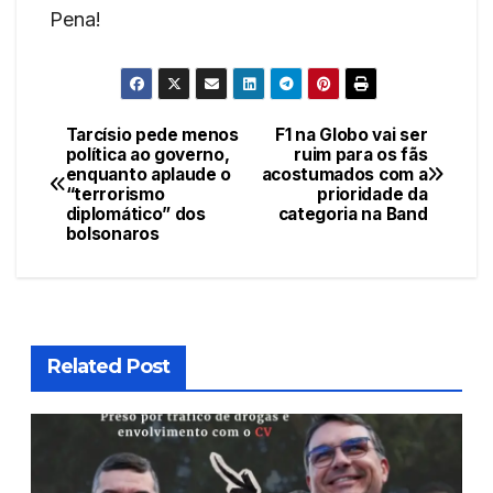
Pena!
Tarcísio pede menos
F1 na Globo vai ser
Navegação
política ao governo,
ruim para os fãs
enquanto aplaude o
acostumados com a
de
“terrorismo
prioridade da
diplomático” dos
categoria na Band
Post
bolsonaros
Related Post