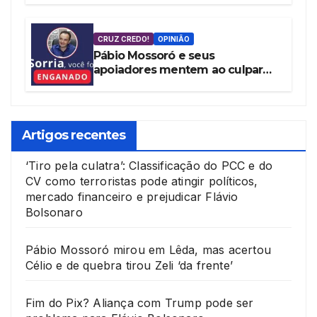
vereadora Cláudia Aguiar
CRUZ CREDO!
OPINIÃO
Pábio Mossoró e seus
apoiadores mentem ao culpar
Governo Federal por ‘Pacote de
Maldades’
Artigos recentes
‘Tiro pela culatra’: Classificação do PCC e do
CV como terroristas pode atingir políticos,
mercado financeiro e prejudicar Flávio
Bolsonaro
Pábio Mossoró mirou em Lêda, mas acertou
Célio e de quebra tirou Zeli ‘da frente’
Fim do Pix? Aliança com Trump pode ser