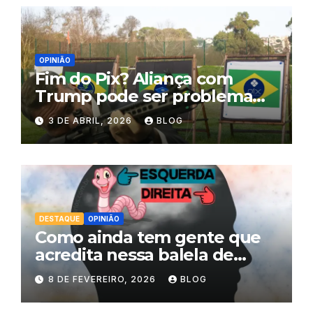
OPINIÃO
Fim do Pix? Aliança com
Trump pode ser problema
para Flávio Bolsonaro
3 DE ABRIL, 2026
BLOG
DESTAQUE
OPINIÃO
Como ainda tem gente que
acredita nessa balela de
esquerda comunista e direita
8 DE FEVEREIRO, 2026
BLOG
libertária?