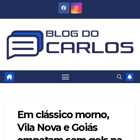
Skip
to
content
Em clássico morno,
Vila Nova e Goiás