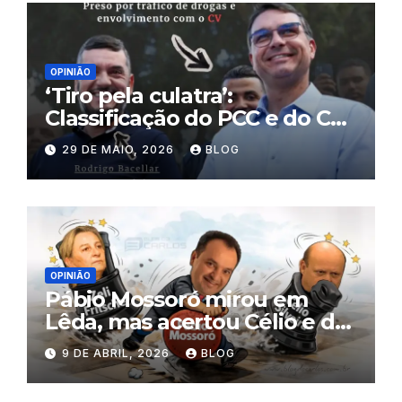
OPINIÃO
‘Tiro pela culatra’:
Classificação do PCC e do CV
como terroristas pode atingir
29 DE MAIO, 2026
BLOG
políticos, mercado financeiro
e prejudicar Flávio Bolsonaro
OPINIÃO
Pábio Mossoró mirou em
Lêda, mas acertou Célio e de
quebra tirou Zeli ‘da frente’
9 DE ABRIL, 2026
BLOG