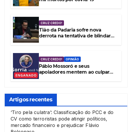
CRUZ CREDO!
Tião da Padaria sofre nova
derrota na tentativa de blindar
Mossoró contra as denúncias da
vereadora Cláudia Aguiar
CRUZ CREDO!
OPINIÃO
Pábio Mossoró e seus
apoiadores mentem ao culpar
Governo Federal por ‘Pacote de
Maldades’
Artigos recentes
‘Tiro pela culatra’: Classificação do PCC e do
CV como terroristas pode atingir políticos,
mercado financeiro e prejudicar Flávio
Bolsonaro