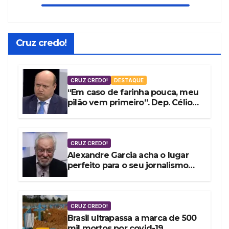
Cruz credo!
CRUZ CREDO!
DESTAQUE
“Em caso de farinha pouca, meu
pilão vem primeiro”. Dep. Célio
Silveira vota a favor do fundão
de R$ 4,9 bi
CRUZ CREDO!
Alexandre Garcia acha o lugar
perfeito para o seu jornalismo
embrulhado por encomenda
CRUZ CREDO!
Brasil ultrapassa a marca de 500
mil mortos por covid-19